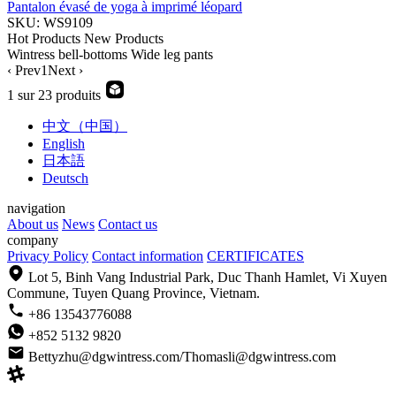
Pantalon évasé de yoga à imprimé léopard
SKU: WS9109
Hot Products
New Products
Wintress
bell-bottoms
Wide leg pants
‹ Prev
1
Next ›
1 sur 23 produits
中文（中国）
English
日本語
Deutsch
navigation
About us
News
Contact us
company
Privacy Policy
Contact information
CERTIFICATES
Lot 5, Binh Vang Industrial Park, Duc Thanh Hamlet, Vi Xuyen
Commune, Tuyen Quang Province, Vietnam.
+86 13543776088
+852 5132 9820
Bettyzhu@dgwintress.com/Thomasli@dgwintress.com